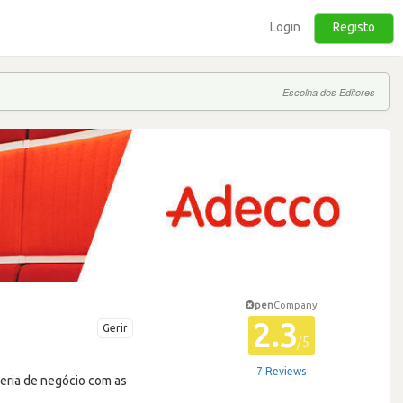
Login
Registo
Escolha dos Editores
pen
Company
2.3
Gerir
/5
7 Reviews
eria de negócio com as