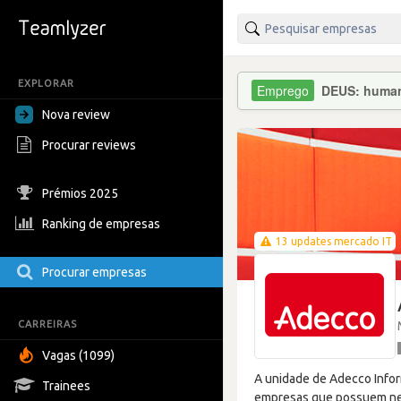
EXPLORAR
DEUS: human(
Nova review
Procurar reviews
Prémios 2025
Ranking de empresas
13 updates mercado IT
Procurar empresas
CARREIRAS
Vagas (1099)
A unidade de Adecco Infor
Trainees
empresas que possuem nec