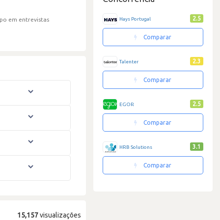
2.5
Hays Portugal
po em entrevistas
Comparar
2.3
Talenter
Comparar
2.5
EGOR
Comparar
3.1
HRB Solutions
Comparar
15,157
visualizações