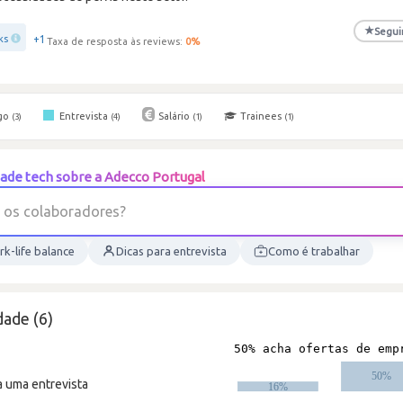
★
Segui
+1
ks
Taxa de resposta às reviews:
0
%
go
Entrevista
Salário
Trainees
(3)
(4)
(1)
(1)
ade tech sobre a Adecco Portugal
o
s
c
o
l
a
b
o
r
a
d
o
r
e
s
?
k-life balance
Dicas para entrevista
Como é trabalhar
ade (6)
a uma entrevista