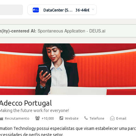
DataCenter (Switching/Routing) Sénior
36-44k€
ity)-centered AI:
Spontaneous Application - DEUS.ai
Adecco Portugal
Making the future work for everyone!
Recrutamento
·
+10,000
·
Website
·
Telefone
·
E-mail
mation Technology possui especialistas que visam estabelecer uma parc
essidades de perfis neste setor.