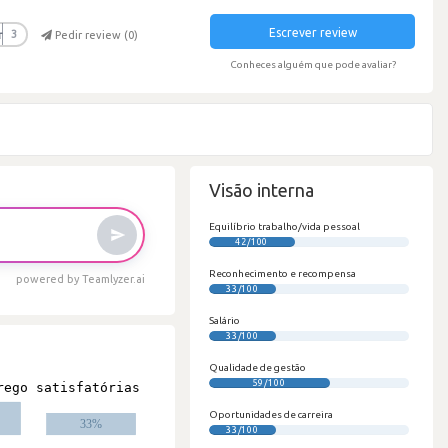
Escrever review
r
3
Pedir review (
0
)
Conheces alguém que pode avaliar?
Visão interna
Equilíbrio trabalho/vida pessoal
42/100
Reconhecimento e recompensa
powered by Teamlyzer.ai
33/100
Salário
33/100
Qualidade de gestão
59/100
Oportunidades de carreira
33/100