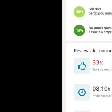
Selectiva
50%
participou nu
Faz pouco spam
16%
associa a emp
Reviews de funcion
33
%
Taxa de rec
08:10
h
Nº de horas 