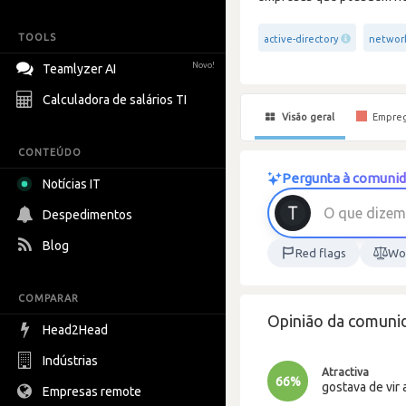
TOOLS
active-directory
networ
Novo!
Teamlyzer AI
Calculadora de salários TI
Visão geral
Empre
CONTEÚDO
Pergunta à comunid
Notícias IT
O
q
u
e
d
i
z
e
m
Despedimentos
Blog
Red flags
Wor
COMPARAR
Opinião da comunid
Head2Head
Indústrias
Atractiva
66%
gostava de vir 
Empresas remote