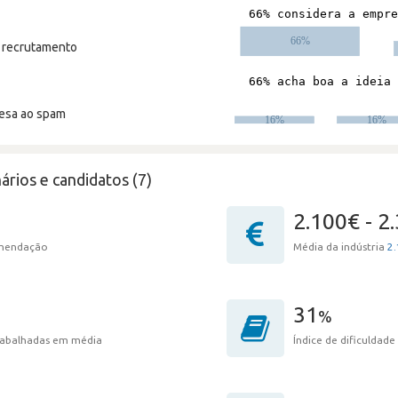
m recrutamento
resa ao spam
ários e candidatos (7)
2.100€ - 2
omendação
Média da indústria
2.
31
%
trabalhadas em média
Índice de dificuldade