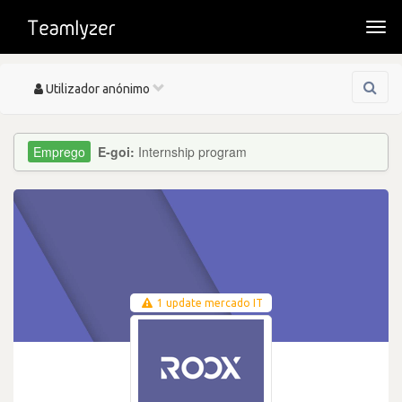
Togg
navi
Toggle
Utilizador anónimo
navigation
E-goi:
Internship program
1 update mercado IT