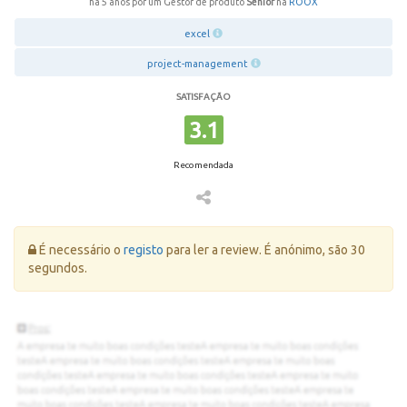
há 5 anos por um Gestor de produto
Sénior
na
ROOX
excel
project-management
SATISFAÇÃO
3.1
Recomendada
Erro:
É necessário o
registo
para ler a review. É anónimo, são 30
segundos.