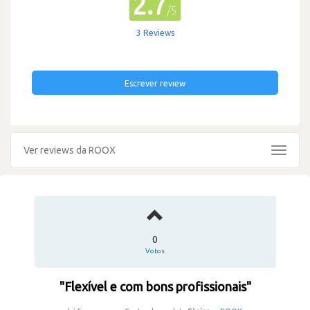
2.7
/5
3 Reviews
Escrever review
Ver reviews da ROOX
Toggle
navigat
0
Votos
"Flexível e com bons profissionais"