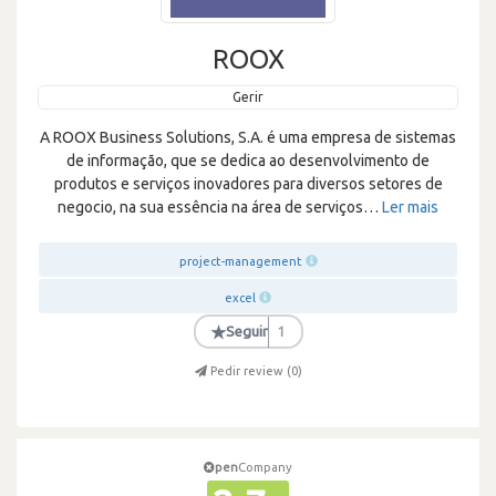
ROOX
Gerir
A ROOX Business Solutions, S.A. é uma empresa de sistemas
de informação, que se dedica ao desenvolvimento de
produtos e serviços inovadores para diversos setores de
negocio, na sua essência na área de serviços
…
Ler mais
project-management
excel
★
Seguir
1
Pedir review (
0
)
pen
Company