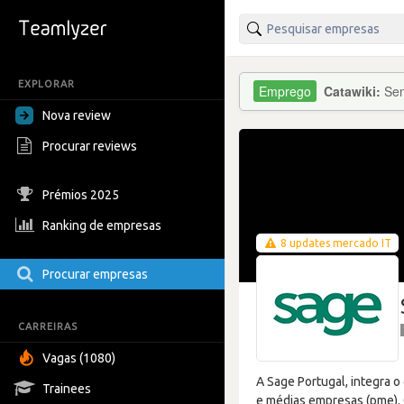
EXPLORAR
Catawiki:
Sen
Nova review
Procurar reviews
Prémios 2025
Ranking de empresas
8 updates mercado IT
Procurar empresas
CARREIRAS
Vagas (1080)
A Sage Portugal, integra 
Trainees
e médias empresas (pme). 