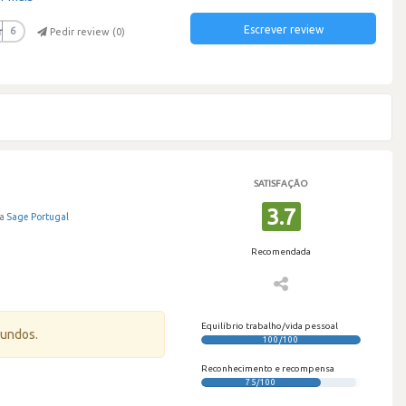
Escrever review
r
6
Pedir review (
0
)
SATISFAÇÃO
3.7
a
Sage Portugal
Recomendada
Equilíbrio trabalho/vida pessoal
gundos.
100/100
Reconhecimento e recompensa
75/100