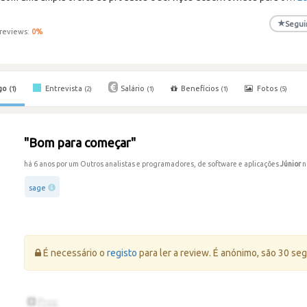
★
Segui
reviews:
0
%
go
Entrevista
Salário
Benefícios
Fotos
(1)
(2)
(1)
(1)
(5)
"Bom para começar"
há 6 anos por um Outros analistas e programadores, de software e aplicações
Júnior
n
sage
Erro:
É necessário o
registo
para ler a review. É anónimo, são 30 se