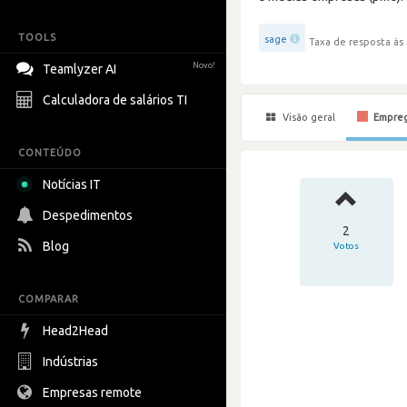
TOOLS
sage
Taxa de resposta às 
Novo!
Teamlyzer AI
Calculadora de salários TI
Visão geral
Empre
CONTEÚDO
Notícias IT
Despedimentos
2
Blog
Votos
COMPARAR
Head2Head
Indústrias
Empresas remote