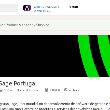
Outros analistas e
3.300€
programa...
ior Product Manager - Shipping
Sage Portugal
Software House & Internet
·
+10,000
·
Website
o grupo Sage, líder mundial no desenvolvimento de software de gestão e
Com uma ampla oferta de produtos e serviços desenvolvidos para o
…
Le