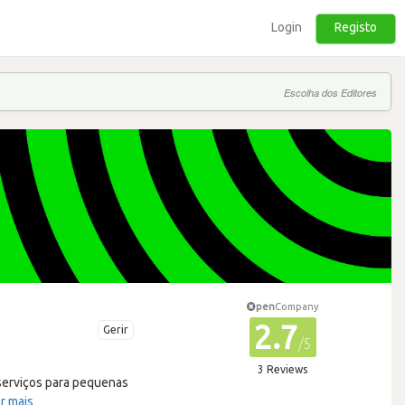
Login
Registo
Escolha dos Editores
pen
Company
2.7
Gerir
/5
3 Reviews
 serviços para pequenas
r mais