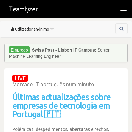
Togg
navi
Toggle
Utilizador anónimo
navigation
Swiss Post - Lisbon IT Campus:
Senior
Machine Learning Engineer
LIVE
Mercado IT português num minuto
Últimas actualizações sobre
empresas de tecnologia em
Portugal 🇵🇹
Polémicas, despedimentos, aberturas e fechos,