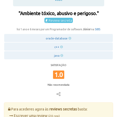
"Ambiente tóxico, abusivo e perigoso."
Review secreta
há 1 ano e 6 meses por um Programador de software
Júnior
na
SIBS
oracle-database
c++
java
SATISFAÇÃO
1.0
Não recomendada
Para acederes agora às
reviews secretas
basta:
Escrever uma review
(20 rep)