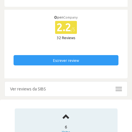
pen
Company
2.2
/5
32 Reviews
Escrever review
Ver reviews da SIBS
Toggle
navigat
6
Votos