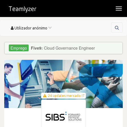
Togg
navi
Toggle
Utilizador anónimo
navigation
Five9:
Cloud Governance Engineer
24 updates mercado IT