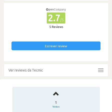
pen
Company
2.7
/5
5 Reviews
Escrever review
Ver reviews da Tecmic
Toggle
navigat
1
Votos