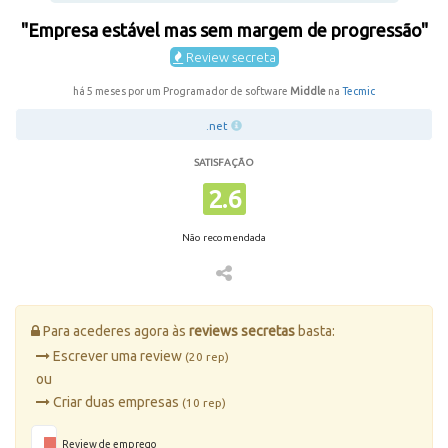
"Empresa estável mas sem margem de progressão"
Review secreta
há 5 meses por um Programador de software
Middle
na
Tecmic
.net
SATISFAÇÃO
2.6
Não recomendada
Para acederes agora às
reviews secretas
basta:
Escrever uma review
(20 rep)
ou
Criar duas empresas
(10 rep)
Review de emprego