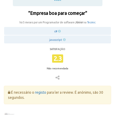
"Empresa boa para começar"
há 5 meses por um Programador de software
Júnior
na
Tecmic
c#
javascript
SATISFAÇÃO
2.3
Não recomendada
Erro:
É necessário o
registo
para ler a review. É anónimo, são 30
segundos.