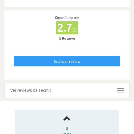
pen
Company
2.7
/5
5 Reviews
Escrever review
Ver reviews da Tecmic
Toggle
navigat
0
Votos