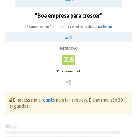
"Boa empresa para crescer"
há 6 anos por um Programador de software
Júnior
na
Tecmic
c#
SATISFAÇÃO
2.6
Não recomendada
Erro:
É necessário o
registo
para ler a review. É anónimo, são 30
segundos.