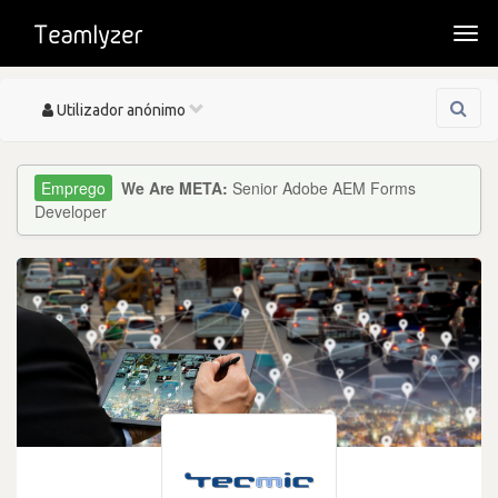
Togg
navi
Toggle
Utilizador anónimo
navigation
We Are META:
Senior Adobe AEM Forms
Developer