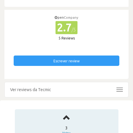
pen
Company
2.7
/5
5 Reviews
Escrever review
Ver reviews da Tecmic
Toggle
navigat
3
Votos