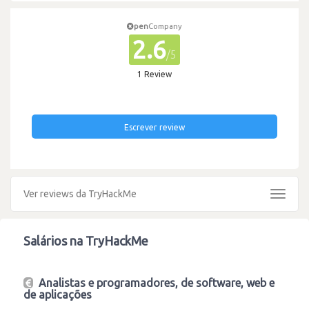
pen
Company
2.6
/5
1 Review
Escrever review
Ver reviews da TryHackMe
Toggle
navigat
Salários na TryHackMe
Analistas e programadores, de software, web e
de aplicações