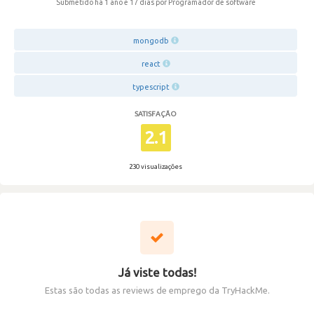
Submetido há 1 ano e 17 dias
por Programador de software
mongodb
react
typescript
SATISFAÇÃO
2.1
230 visualizações
Já viste todas!
Estas são todas as reviews de emprego da TryHackMe.