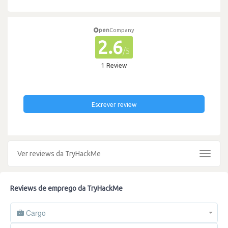
pen
Company
2.6
/5
1 Review
Escrever review
Ver reviews da TryHackMe
Toggle
navigat
Reviews de emprego da TryHackMe
Cargo