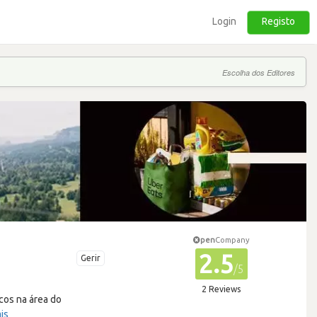
Login
Registo
Escolha dos Editores
pen
Company
2.5
Gerir
/5
2 Reviews
cos na área do
is