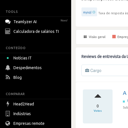
TOOLS
mysql
Taxa de resposta às
Novo!
Teamlyzer AI
Calculadora de salários TI
Visão geral
Empre
CONTEÚDO
Reviews de entrevista da 
Notícias IT
Despedimentos
Cargo
Blog
A 
COMPARAR
Head2Head
0
Sub
Votos
Indústrias
Empresas remote