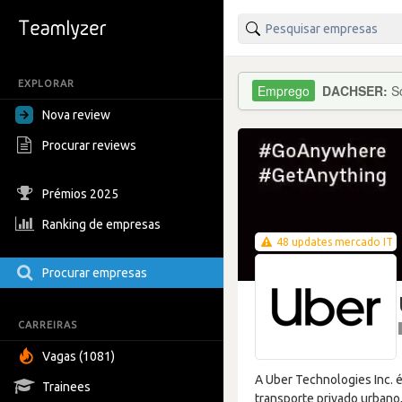
EXPLORAR
DACHSER:
S
Nova review
Procurar reviews
Prémios 2025
Ranking de empresas
48 updates mercado IT
Procurar empresas
CARREIRAS
Vagas (1081)
A Uber Technologies Inc. 
Trainees
transporte privado urbano,