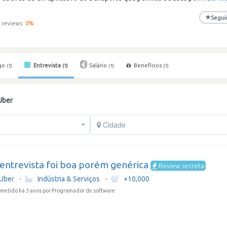
★
Segui
 reviews:
0
%
go
Entrevista
Salário
Benefícios
(1)
(1)
(1)
(1)
Uber
Cidade
entrevista foi boa porém genérica
Review secreta
Uber
·
Indústria & Serviços
·
+10,000
metido há 3 anos
por Programador de software