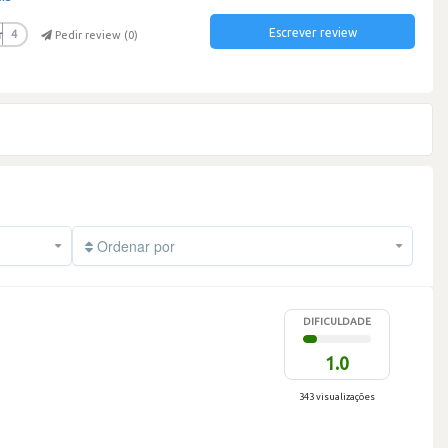
Escrever review
r
4
Pedir review (
0
)
Ordenar por
DIFICULDADE
1.0
343 visualizações