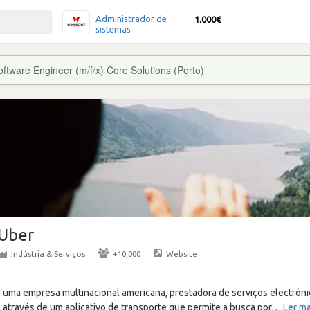
Administrador de
1.000€
sistemas
oftware Engineer (m/f/x) Core Solutions (Porto)
Uber
Indústria & Serviços
·
+10,000
·
Website
é uma empresa multinacional americana, prestadora de serviços electróni
 através de um aplicativo de transporte que permite a busca por
…
Ler ma