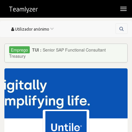
Togg
navi
Toggle
Utilizador anónimo
navigation
TUI :
Senior SAP Functional Consultant
Treasury