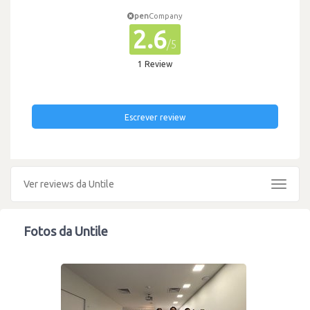
pen
Company
2.6
/5
1 Review
Escrever review
Ver reviews da Untile
Toggle
navigat
Fotos da Untile