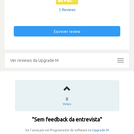
/5
5 Reviews
Escrever review
Ver reviews da Upgrade M
Toggle
navigat
0
Votos
"Sem feedback da entrevista"
há 7 anos por um Programador de software na
Upgrade M