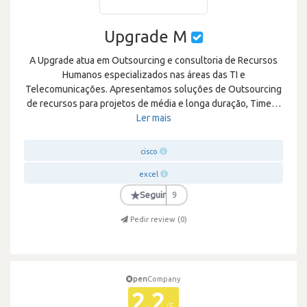
Upgrade M
A Upgrade atua em Outsourcing e consultoria de Recursos
Humanos especializados nas áreas das TI e
Telecomunicações. Apresentamos soluções de Outsourcing
de recursos para projetos de média e longa duração, Time
…
Ler mais
cisco
excel
★
Seguir
9
Pedir review (
0
)
pen
Company
2.2