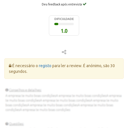
Deu feedback após entrevista
DIFICULDADE
1.0
Erro:
É necessário o
registo
para ler a review. É anónimo, são 30
segundos.