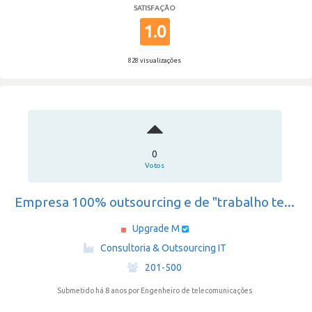
SATISFAÇÃO
1.0
828 visualizações
0
Votos
Empresa 100% outsourcing e de "trabalho te...
Upgrade M
·
Consultoria & Outsourcing IT
·
201-500
Submetido há 8 anos
por Engenheiro de telecomunicações