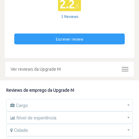
2.2
/5
5 Reviews
Escrever review
Ver reviews da Upgrade M
Toggle
navigat
Reviews de emprego da Upgrade M
Cargo
Nível de experiência
Cidade