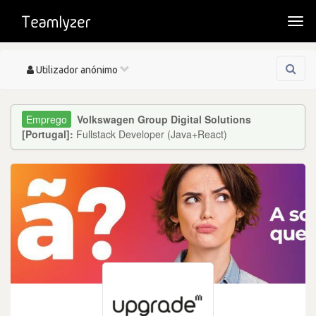
Togg
navi
Toggle
Utilizador anónimo
navigation
Volkswagen Group Digital Solutions
[Portugal]:
Fullstack Developer (Java+React)