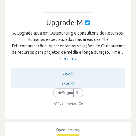
Upgrade M
A Upgrade atua em Outsourcing e consultoria de Recursos
Humanos especializados nas áreas das TI e
Telecomunicações. Apresentamos soluções de Outsourcing
de recursos para projetos de média e longa duração, Time
…
Ler mais
cisco
excel
★
Seguir
9
Pedir review (
0
)
pen
Company