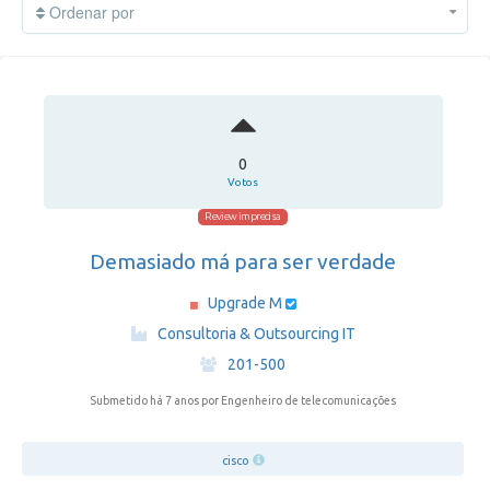
Ordenar por
0
Votos
Review imprecisa
Demasiado má para ser verdade
Upgrade M
·
Consultoria & Outsourcing IT
·
201-500
Submetido há 7 anos
por Engenheiro de telecomunicações
cisco