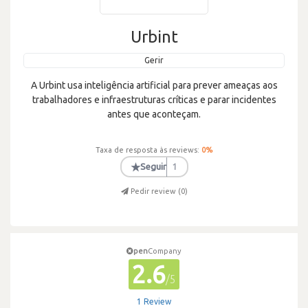
Urbint
Gerir
A Urbint usa inteligência artificial para prever ameaças aos
trabalhadores e infraestruturas críticas e parar incidentes
antes que aconteçam.
Taxa de resposta às reviews:
0
%
★
Seguir
1
Pedir review (
0
)
pen
Company
2.6
/5
1 Review