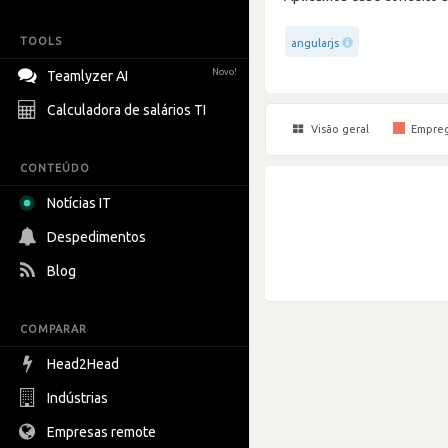
TOOLS
angularjs
Novo!
Teamlyzer AI
Calculadora de salários TI
Visão geral
Empre
CONTEÚDO
Notícias IT
Despedimentos
Blog
COMPARAR
Head2Head
Indústrias
Empresas remote