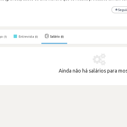
★
Segui
go
Entrevista
Salário
(1)
(0)
(0)
Ainda não há salários para most