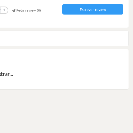
Escrever review
r
1
Pedir review (
0
)
rar...