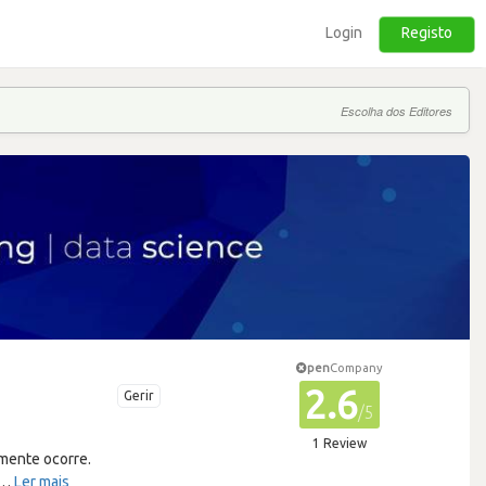
Login
Registo
Escolha dos Editores
pen
Company
2.6
Gerir
/5
1 Review
lmente ocorre.
…
Ler mais