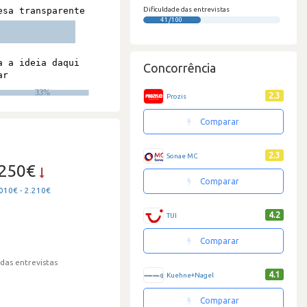
Dificuldade das entrevistas
41/100
Concorrência
2.3
Prozis
Comparar
2.3
Sonae MC
.250€
Comparar
010€ - 2.210€
4.2
TUI
Comparar
 das entrevistas
4.1
Kuehne+Nagel
Comparar