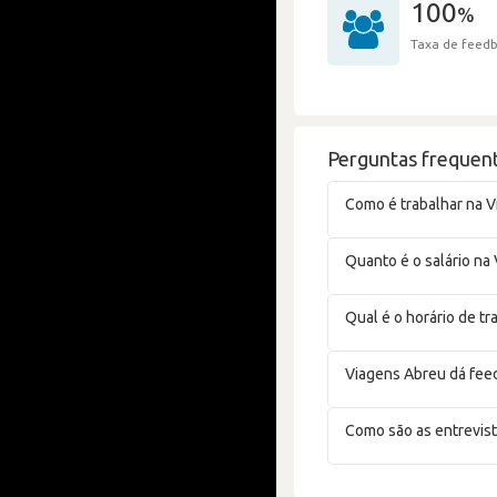
100
%
Taxa de feedb
Perguntas frequent
Como é trabalhar na V
Quanto é o salário na
Qual é o horário de t
Viagens Abreu dá fee
Como são as entrevist