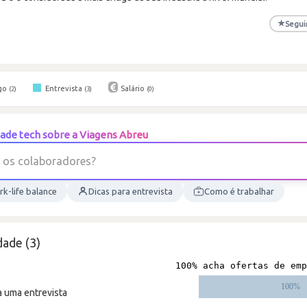
★
Segui
go
Entrevista
Salário
(2)
(3)
(0)
ade tech sobre a Viagens Abreu
o
s
c
o
l
a
b
o
r
a
d
o
r
e
s
?
k-life balance
Dicas para entrevista
Como é trabalhar
ade (3)
a uma entrevista