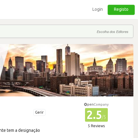
Login
Registo
Escolha dos Editores
pen
Company
2.5
Gerir
/5
5 Reviews
nte tem a designação