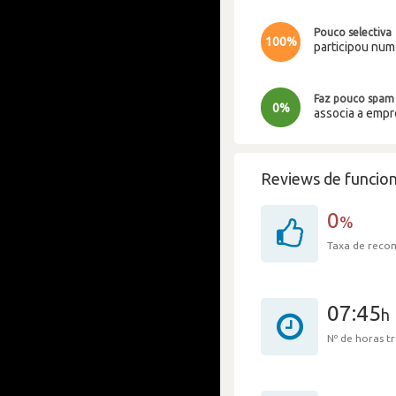
Pouco selectiva
100%
participou nu
Faz pouco spam
0%
associa a emp
Reviews de funcion
0
%
Taxa de rec
07:45
h
Nº de horas 