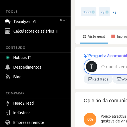
TOOLS
+2
cloud
sql
Novo!
Teamlyzer AI
Calculadora de salários TI
Visão geral
Empre
CONTEÚDO
Pergunta à comunid
Notícias IT
O
q
u
e
d
i
z
e
m
Despedimentos
Blog
Red flags
Wor
COMPARAR
Opinião da comunid
Head2Head
Indústrias
Pouco atractiva
0%
gostava de vir 
Empresas remote