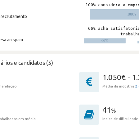
m recrutamento
resa ao spam
ários e candidatos (5)
1.050€ - 1
omendação
Média da indústria
2.
41
%
trabalhadas em média
Índice de dificuldade