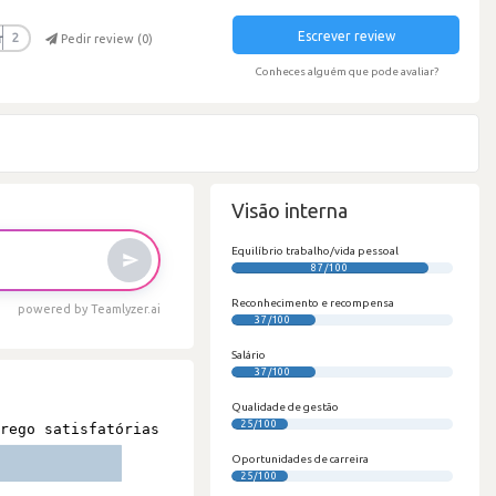
Escrever review
r
2
Pedir review (
0
)
Conheces alguém que pode avaliar?
Visão interna
Equilíbrio trabalho/vida pessoal
87/100
Reconhecimento e recompensa
powered by Teamlyzer.ai
37/100
Salário
37/100
Qualidade de gestão
25/100
Oportunidades de carreira
25/100