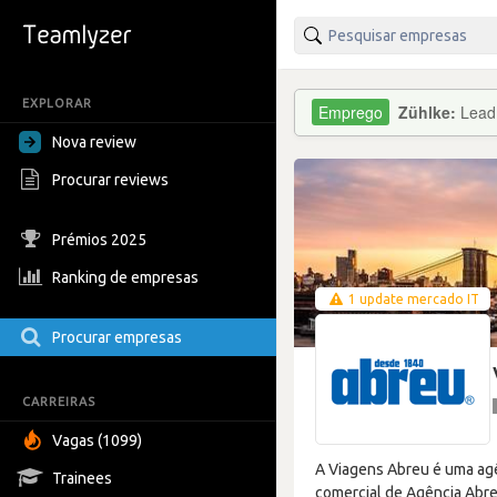
EXPLORAR
Zühlke:
Lead 
Nova review
Procurar reviews
Prémios 2025
Ranking de empresas
1 update mercado IT
Procurar empresas
CARREIRAS
Vagas (1099)
A Viagens Abreu é uma agê
Trainees
comercial de Agência Abreu