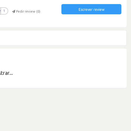
Escrever review
r
1
Pedir review (
0
)
rar...