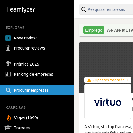
EXPLORAR
We Are MET
Nova review
Procurar reviews
Prémios 2025
Ranking de empresas
2 updates mercado IT
Procurar empresas
CARREIRAS
Vagas (1099)
A Virtuo, startup francesa
Trainees
que tudo seja feito online.