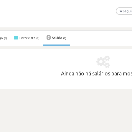
★
Segui
go
Entrevista
Salário
(0)
(0)
(0)
Ainda não há salários para most