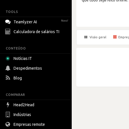
TOOLS
Novo!
Teamlyzer AI
Calculadora de salários TI
Visão geral
Empre
CONTEÚDO
Notícias IT
Despedimentos
Blog
COMPARAR
Head2Head
Indústrias
Empresas remote