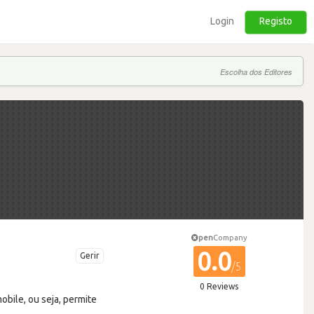
Login
Registo
Escolha dos Editores
pen
Company
0.0
Gerir
/5
0 Reviews
bile, ou seja, permite