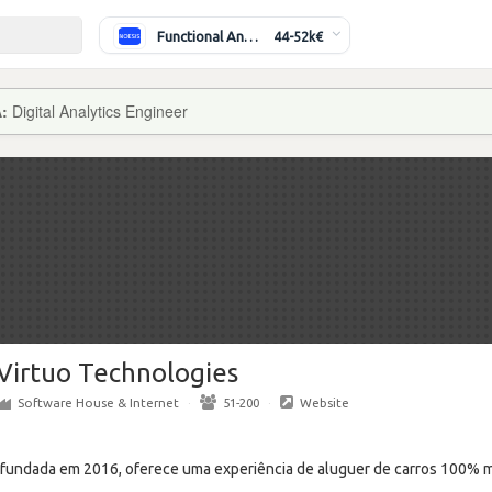
Functional Analyst (Banking)
44-52k€
A:
Digital Analytics Engineer
Virtuo Technologies
Software House & Internet
·
51-200
·
Website
, fundada em 2016, oferece uma experiência de aluguer de carros 100% mo