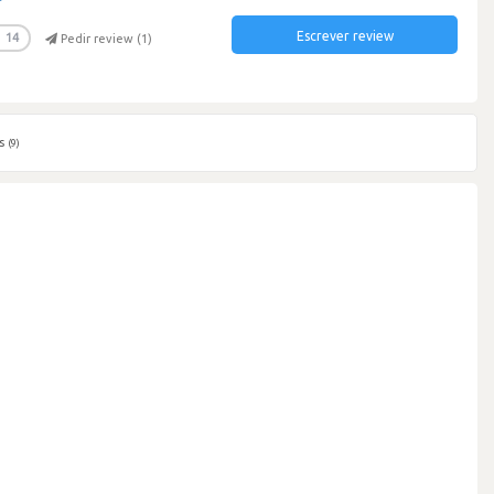
Escrever review
14
Pedir review (
1
)
s
(9)