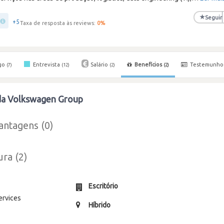
★
Seguir
+5
Taxa de resposta às reviews:
0
%
go
Entrevista
Salário
Benefícios
Testemunho
(7)
(12)
(2)
(2)
 da Volkswagen Group
antagens (0)
ura (2)
Escritório
ervices
Híbrido