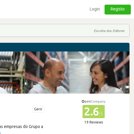
Login
Registo
Escolha dos Editores
pen
Company
2.6
Gerir
/5
19 Reviews
as empresas do Grupo a
s