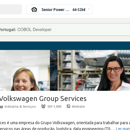
Senior Power Systems Engineer
44-52k€
Portugal:
COBOL Developer
Volkswagen Group Services
Indústria & Serviços
·
501-1,000
·
Website
ces é uma empresa do Grupo Volkswagen, orientada para trabalhar para 
erviços nas áreas de produção, logística, data engineering (TI),
…
Ler mai