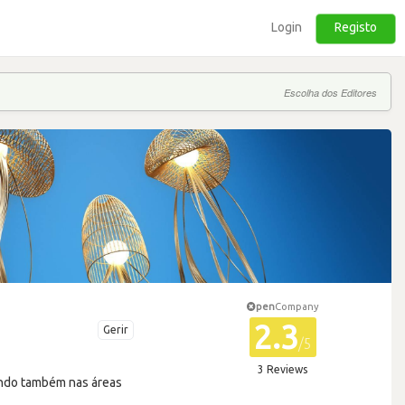
Login
Registo
Escolha dos Editores
pen
Company
2.3
Gerir
/5
3 Reviews
rando também nas áreas