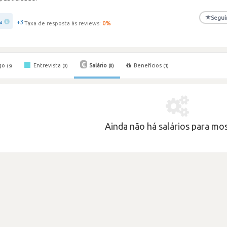
★
Segui
+3
ra
Taxa de resposta às reviews:
0
%
go
Entrevista
Salário
Benefícios
(3)
(0)
(0)
(1)
Ainda não há salários para most