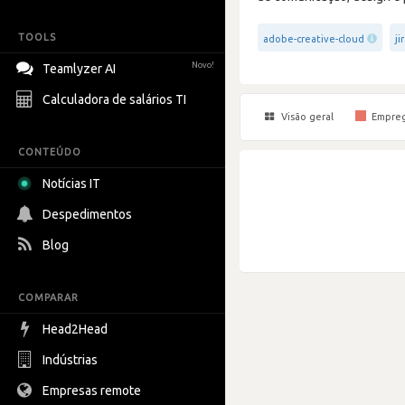
TOOLS
adobe-creative-cloud
ji
Novo!
Teamlyzer AI
Calculadora de salários TI
Visão geral
Empre
CONTEÚDO
Notícias IT
Despedimentos
Blog
COMPARAR
Head2Head
Indústrias
Empresas remote