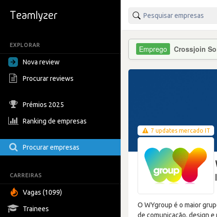
EXPLORAR
Crossjoin So
Nova review
Procurar reviews
Prémios 2025
Ranking de empresas
7 updates mercado IT
Procurar empresas
CARREIRAS
Vagas (1099)
O WYgroup é o maior grupo
Trainees
de comunicação, design e 