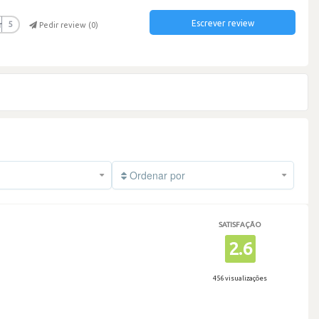
Escrever review
r
5
Pedir review (
0
)
Ordenar por
SATISFAÇÃO
2.6
456 visualizações