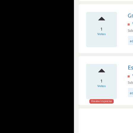
G
1
Sub
Votos
a
Es
1
Sub
Votos
ad
Review imprecisa