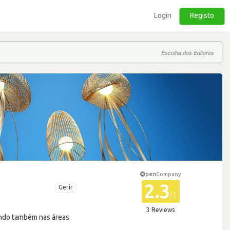
Login
Registo
Escolha dos Editores
pen
Company
2.3
Gerir
/5
3 Reviews
rando também nas áreas