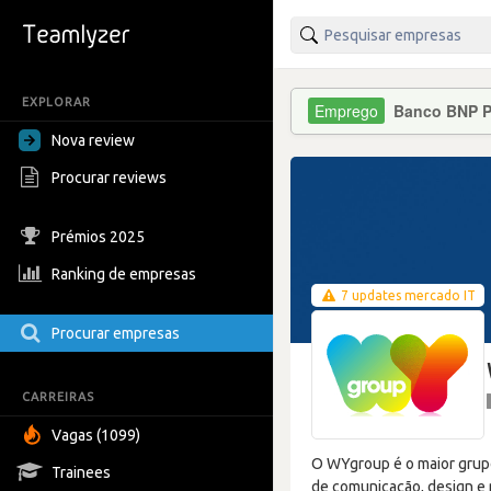
EXPLORAR
Banco BNP P
Nova review
Procurar reviews
Prémios 2025
Ranking de empresas
7 updates mercado IT
Procurar empresas
CARREIRAS
Vagas (1099)
O WYgroup é o maior grupo
Trainees
de comunicação, design e 