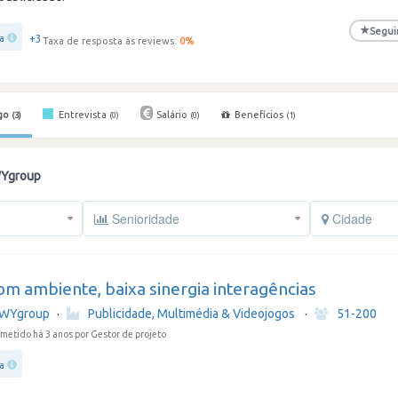
★
Segui
+3
ra
Taxa de resposta às reviews:
0
%
go
Entrevista
Salário
Benefícios
(3)
(0)
(0)
(1)
WYgroup
Senioridade
Cidade
m ambiente, baixa sinergia interagências
WYgroup
·
Publicidade, Multimédia & Videojogos
·
51-200
metido há 3 anos
por Gestor de projeto
ra