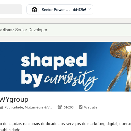
Senior Power Systems Engineer
44-52k€
aribas:
Senior Developer
WYgroup
Publicidade, Multimédia & V...
·
51-200
·
Website
 de capitais nacionais dedicado aos serviços de marketing digital, ope
publicidade.