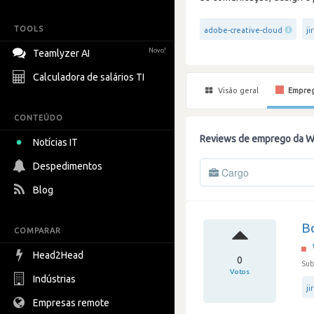
TOOLS
adobe-creative-cloud
ji
Novo!
Teamlyzer AI
Calculadora de salários TI
Visão geral
Empre
CONTEÚDO
Reviews de emprego da 
Notícias IT
Despedimentos
Cargo
Blog
Bo
COMPARAR
Head2Head
0
Sub
Votos
Indústrias
ji
Empresas remote