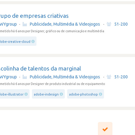
rupo de empresas criativas
WYgroup
·
Publicidade, Multimédia & Videojogos
·
51-200
metido há 6 anos
por Designer, gráfico ou de comunicação e multimédia
dobe-creative-cloud
colinha de talentos da marginal
WYgroup
·
Publicidade, Multimédia & Videojogos
·
51-200
metido há 6 anos
por Designer de produto industrial ou de equipamento
obe-illustrator
adobe-indesign
adobe-photoshop