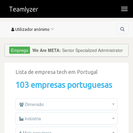
Togg
navi
Toggle
Utilizador anónimo
navigation
We Are META:
Senior Specialized Administrator
Lista de empresa tech em Portugal
103 empresas portuguesas
Dimensão
Indústria
Mais populares