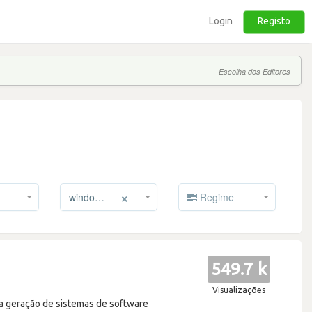
Login
Registo
Escolha dos Editores
×
windows-server
Regime
549.7 k
Visualizações
ma geração de sistemas de software