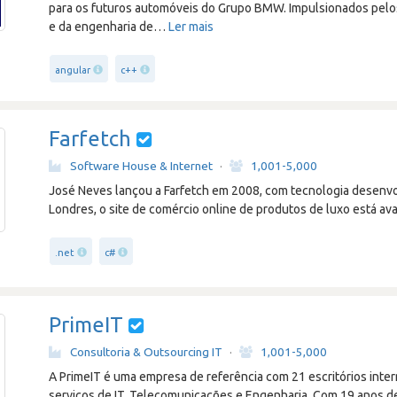
para os futuros automóveis do Grupo BMW. Impulsionados pelos
e da engenharia de
…
Ler mais
angular
c++
Farfetch
Software House & Internet
·
1,001-5,000
José Neves lançou a Farfetch em 2008, com tecnologia desenvo
Londres, o site de comércio online de produtos de luxo está av
.net
c#
PrimeIT
Consultoria & Outsourcing IT
·
1,001-5,000
A PrimeIT é uma empresa de referência com 21 escritórios inter
serviços de IT, Telecomunicações e Engenharia. Com 19 anos d