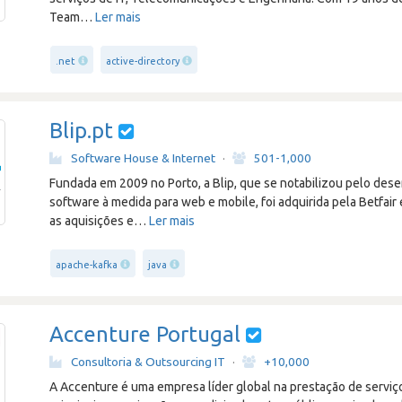
Team
…
Ler mais
.net
active-directory
Blip.pt
Software House & Internet
·
501-1,000
Fundada em 2009 no Porto, a Blip, que se notabilizou pelo des
software à medida para web e mobile, foi adquirida pela Betfair
as aquisições e
…
Ler mais
apache-kafka
java
Accenture Portugal
Consultoria & Outsourcing IT
·
+10,000
A Accenture é uma empresa líder global na prestação de serviço