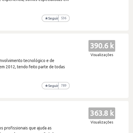
★
Seguir
536
390.6 k
Visualizações
envolvimento tecnológico e de
 em 2012, tendo feito parte de todas
★
Seguir
789
363.8 k
Visualizações
s profissionais que ajuda as