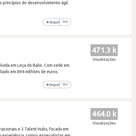
 princípios do desenvolvimento ágil
★
Seguir
994
471.3 k
Visualizações
lvida em Leça do Balio. Com sede em
aliado em 894 milhões de euros.
★
Seguir
965
464.0 k
Visualizações
nacionais e 3 Talent Hubs, focada em
e experiência, somos especialistas em