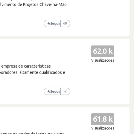
olvimento de Projetos Chave-na-Mão.
★
Seguir
68
62.0 k
Visualizações
 empresa de características
oradores, altamente qualificados e
★
Seguir
52
61.8 k
Visualizações