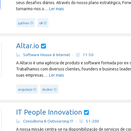
seus desafios diários. Através do nosso plano estratégico, Forwa
tornarmo-nos o
…
Ler mais
python
c#
Altar.io
Software House & Internet
·
11-50
A Altar.io é uma agência de produto e software formada por ex-
Trabalhamos com diversos clientes, founders e business leader
suas empresas.
…
Ler mais
angularjs
docker
IT People Innovation
Consultoria & Outsourcing IT
·
51-200
A nossa missão centra-se na disponibilização de serviços de co