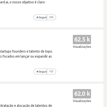
rd.ai, o nosso objetivo é claro:
★
Seguir
206
62.5 k
Visualizações
startups founders e talento de topo.
s focados em lançar ou expandir as
★
Seguir
102
62.0 k
Visualizações
ntratação e alocação de talentos de