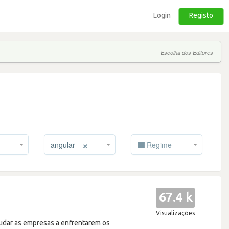
Login
Registo
Escolha dos Editores
×
angular
Regime
67.4 k
Visualizações
judar as empresas a enfrentarem os