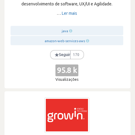
desenvolvimento de software, UX/UI e Agilidade.
…
Ler mais
java
amazon-web-services-aws
★
Seguir
170
95.8 k
Visualizações