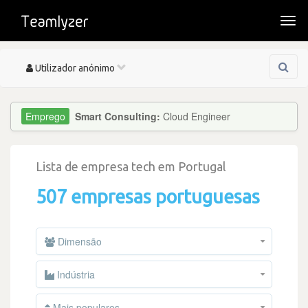
Togg
navi
Toggle
Utilizador anónimo
navigation
Smart Consulting:
Cloud Engineer
Lista de empresa tech em Portugal
507 empresas portuguesas
Dimensão
Indústria
Mais populares