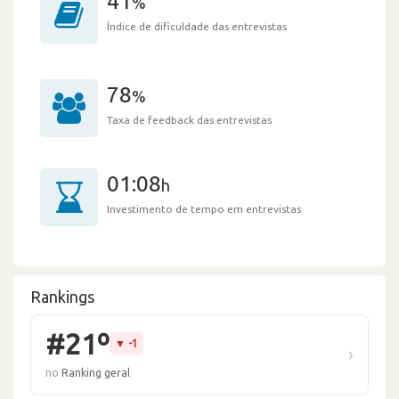
41
%
Índice de dificuldade das entrevistas
78
%
Taxa de feedback das entrevistas
01:08
h
Investimento de tempo em entrevistas
Rankings
#21º
▼ -1
›
no
Ranking geral