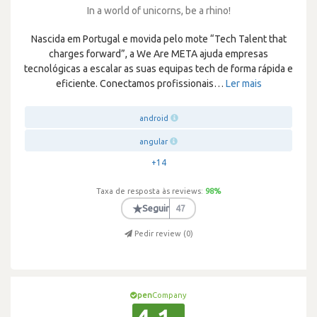
In a world of unicorns, be a rhino!
Nascida em Portugal e movida pelo mote “Tech Talent that
charges forward”, a We Are META ajuda empresas
tecnológicas a escalar as suas equipas tech de forma rápida e
eficiente. Conectamos profissionais
…
Ler mais
android
angular
+14
Taxa de resposta às reviews:
98
%
★
Seguir
47
Pedir review (
0
)
pen
Company