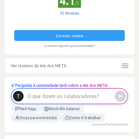
4.1
/5
95 Reviews
Escrever review
Conheces alguém que pode avaliar?
Ver reviews da We Are META
Toggle
navigat
Pergunta à comunidade tech sobre a We Are META
?
s
e
r
o
d
a
r
o
b
a
O
q
u
e
d
i
z
e
m
o
s
c
o
l
Red flags
Work-life balance
Dicas para entrevista
Como é trabalhar
powered by Teamlyzer.ai