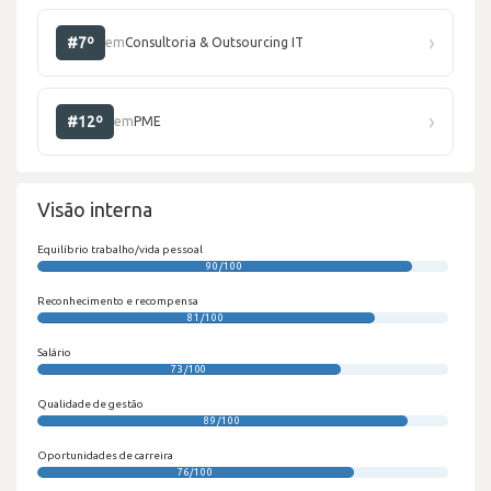
›
#7º
em
Consultoria & Outsourcing IT
›
#12º
em
PME
Visão interna
Equilíbrio trabalho/vida pessoal
90/100
Reconhecimento e recompensa
81/100
Salário
73/100
Qualidade de gestão
89/100
Oportunidades de carreira
76/100