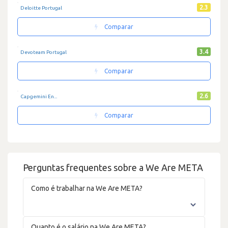
2.3
Deloitte Portugal
Comparar
3.4
Devoteam Portugal
Comparar
2.6
Capgemini En...
Comparar
Perguntas frequentes sobre a We Are META
Como é trabalhar na We Are META?
Quanto é o salário na We Are META?