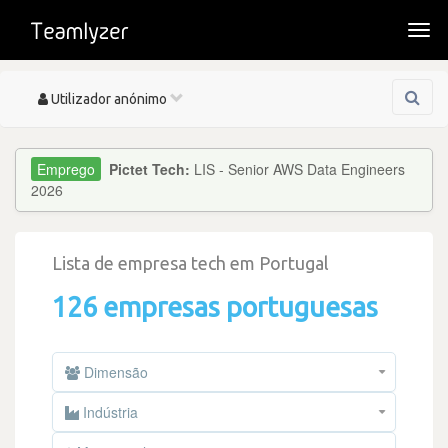
Togg
navi
Toggle
Utilizador anónimo
navigation
Pictet Tech:
LIS - Senior AWS Data Engineers
2026
Lista de empresa tech em Portugal
126 empresas portuguesas
Dimensão
Indústria