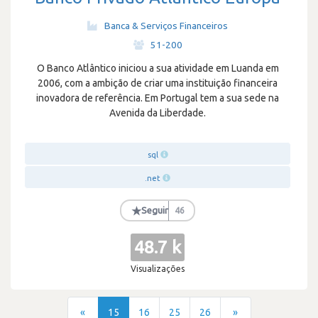
Banca & Serviços Financeiros
·
51-200
O Banco Atlântico iniciou a sua atividade em Luanda em
2006, com a ambição de criar uma instituição financeira
inovadora de referência. Em Portugal tem a sua sede na
Avenida da Liberdade.
sql
.net
★
Seguir
46
48.7 k
Visualizações
«
15
16
25
26
»