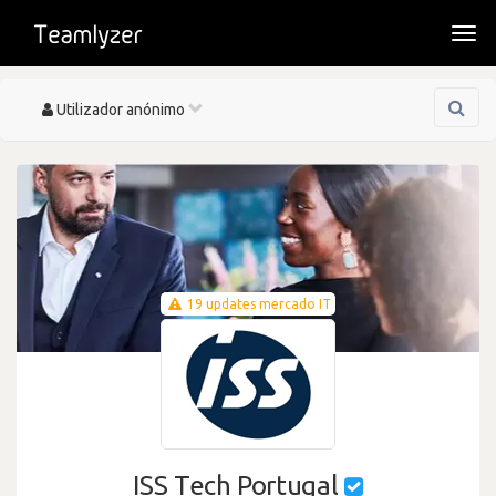
Togg
navi
Toggle
Utilizador anónimo
navigation
19 updates mercado IT
ISS Tech Portugal