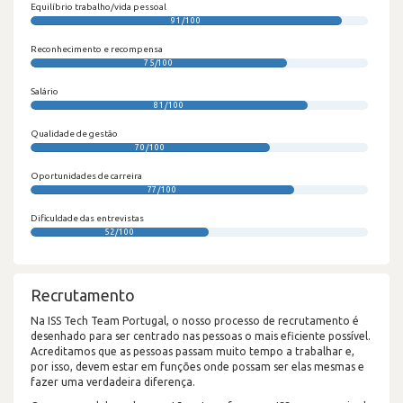
Equilíbrio trabalho/vida pessoal
91/100
Reconhecimento e recompensa
75/100
Salário
81/100
Qualidade de gestão
70/100
Oportunidades de carreira
77/100
Dificuldade das entrevistas
52/100
Recrutamento
Na ISS Tech Team Portugal, o nosso processo de recrutamento é
desenhado para ser centrado nas pessoas o mais eficiente possível.
Acreditamos que as pessoas passam muito tempo a trabalhar e,
por isso, devem estar em funções onde possam ser elas mesmas e
fazer uma verdadeira diferença.