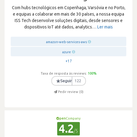
Com hubs tecnológicos em Copenhaga, Varsóvia e no Porto,
e equipas a colaborar em mais de 30 países, a nossa equipa
ISS Tech desenvolve soluções digitais, desde sensores e
dispositivos IoT até dados, analytics
…
Ler mais
amazon-web-services-aws
azure
+17
Taxa de resposta às reviews:
100
%
★
Seguir
122
Pedir review (
0
)
pen
Company
4.2
/5