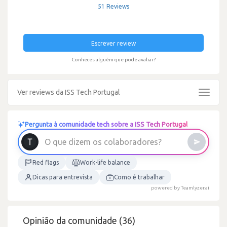
51 Reviews
Escrever review
Conheces alguém que pode avaliar?
Ver reviews da ISS Tech Portugal
Toggle
navigat
Pergunta à comunidade tech sobre a ISS Tech Portugal
?
s
e
r
o
O
q
u
e
d
i
z
e
m
o
s
c
o
l
a
b
o
r
a
d
Red flags
Work-life balance
Dicas para entrevista
Como é trabalhar
powered by Teamlyzer.ai
Opinião da comunidade (36)