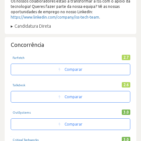
Os nossos colaboradores estão a transformar a ISS com o apoio da
tecnologia! Queres fazer parte da nossa equipa? Vê as nossas
oportunidades de emprego no nosso LinkedIn:
https://www.linkedin.com/company/iss-tech-team
.
Candidatura Direta
Concorrência
2.7
Farfetch
Comparar
2.6
Talkdesk
Comparar
3.0
OutSystems
Comparar
3.0
Critical Techworks