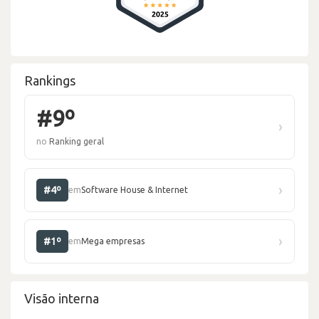
Rankings
#9º
›
no
Ranking geral
›
#4º
em
Software House & Internet
›
#1º
em
Mega empresas
Visão interna