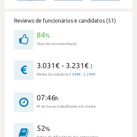
Reviews de funcionários e candidatos (51)
84
%
Taxa de recomendação
3.031€ - 3.231€
Média da indústria
2.094€ - 2.294€
07:46
h
Nº de horas trabalhadas em média
52
%
Índice de dificuldade das entrevistas