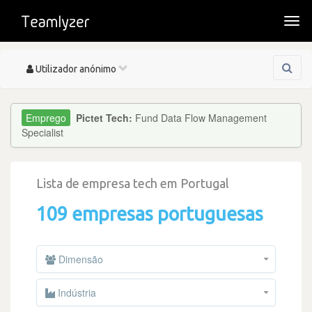
Togg
navi
Toggle
Utilizador anónimo
navigation
Pictet Tech:
Fund Data Flow Management
Specialist
Lista de empresa tech em Portugal
109 empresas portuguesas
Dimensão
Indústria