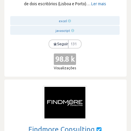
de dois escritórios (Lisboa e Porto)
…
Ler mais
excel
javascript
★
Seguir
131
98.8 k
Visualizações
Findmore Consulting