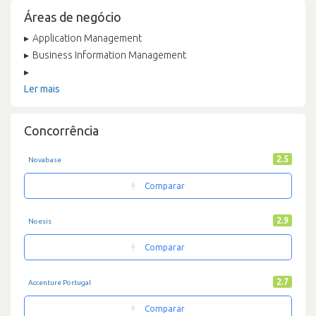
Áreas de negócio
Application Management
Business Information Management
Ler mais
Concorrência
2.5
Novabase
Comparar
2.9
Noesis
Comparar
2.7
Accenture Portugal
Comparar