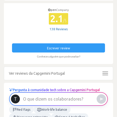
pen
Company
2.1
/5
138 Reviews
Escrever review
Conheces alguém que pode avaliar?
Ver reviews da Capgemini Portugal
Toggle
navigat
Pergunta à comunidade tech sobre a Capgemini Portugal
O
q
u
e
d
i
z
e
m
o
s
c
o
l
a
b
o
r
a
d
o
r
e
s
?
Red flags
Work-life balance