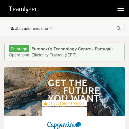
Togg
navi
Toggle
Utilizador anónimo
navigation
Euronext's Technology Centre - Portugal:
Operational Efficiency Trainee (IEFP)
31 updates mercado IT