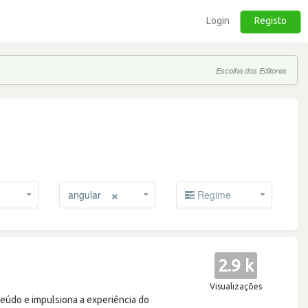
Login
Registo
Escolha dos Editores
×
angular
Regime
2.9 k
Visualizações
eúdo e impulsiona a experiência do