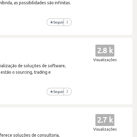
brida, as possibilidades são infinitas.
★
Seguir
2
2.8 k
Visualizações
alização de soluções de software,
 estão o sourcing, trading e
★
Seguir
2
2.7 k
Visualizações
ferece soluções de consultoria,