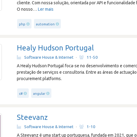
cliente. Com nossa solução, orientada por API e funcionalidade hí
O nosso
…
Ler mais
php
automation
Healy Hudson Portugal
Software House & Internet
·
11-50
A Healy Hudson Portugal foca-se no desenvolvimento e comerci
prestação de serviços e consultoria. Entre as áreas de actuação
procurement platforms.
c#
angular
Steevanz
Software House & Internet
·
1-10
A Steevanz é uma start up portuguesa, fundada em 2021, que o