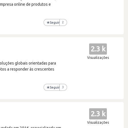
empresa online de produtos e
★
Seguir
2
2.3 k
Visualizações
luções globais orientadas para
ptos a responder às crescentes
★
Seguir
3
2.3 k
Visualizações