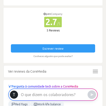
pen
Company
2.7
/5
5 Reviews
Escrever review
Conheces alguém que pode avaliar?
Ver reviews da CoreMedia
Toggle
navigat
Pergunta à comunidade tech sobre a CoreMedia
?
s
e
r
o
d
a
O
q
u
e
d
i
z
e
m
o
s
c
o
l
a
b
o
r
Red flags
Work-life balance