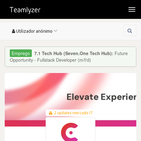
Togg
navi
Toggle
Utilizador anónimo
navigation
7.1 Tech Hub (Seven.One Tech Hub):
Future
Opportunity - Fullstack Developer (m/f/d)
2 updates mercado IT