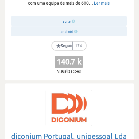
com uma equipa de mais de 600
…
Ler mais
agile
android
★
Seguir
174
140.7 k
Visualizações
diconium Portugal, unipessoal Lda