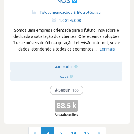
NOS
Telecomunicações & Eletrotécnica
·
1,001-5,000
Somos uma empresa orientada para o futuro, inovadora e
dedicada à satisfação dos clientes. Oferecemos soluções
fixas e móveis de última geração, televisão, internet, voz e
dados, atendendo a todos os segmentos.
…
Ler mais
automation
cloud
★
Seguir
166
88.5 k
Visualizações
«
4
5
14
15
»