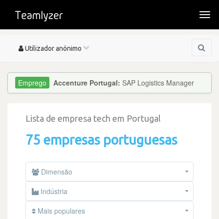
Togg
navi
Toggle
Utilizador anónimo
navigation
Accenture Portugal:
SAP Logistics Manager
Lista de empresa tech em Portugal
75 empresas portuguesas
Dimensão
Indústria
Mais populares