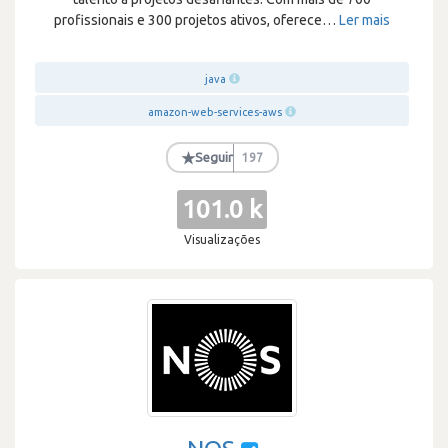
profissionais e 300 projetos ativos, oferece
…
Ler mais
java
amazon-web-services-aws
★
Seguir
197
101.0 k
Visualizações