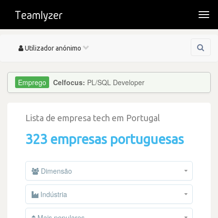
Togg
navi
Toggle
Utilizador anónimo
navigation
Celfocus:
PL/SQL Developer
Lista de empresa tech em Portugal
323 empresas portuguesas
Dimensão
Indústria
Mais populares