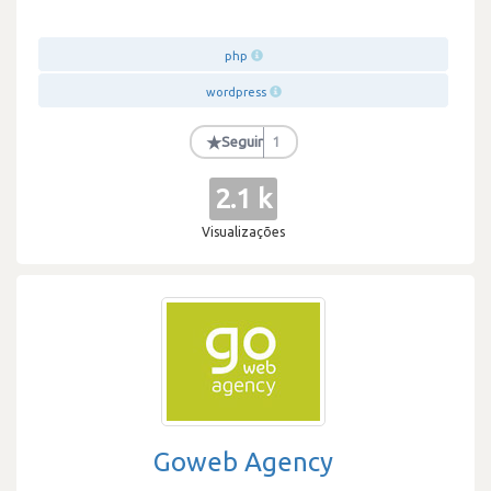
php
wordpress
★
Seguir
1
2.1 k
Visualizações
Goweb Agency