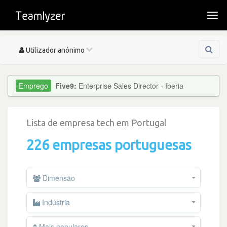
Togg
navi
Toggle
Utilizador anónimo
navigation
Five9:
Enterprise Sales Director - Iberia
Lista de empresa tech em Portugal
226 empresas portuguesas
Dimensão
Indústria
Mais populares