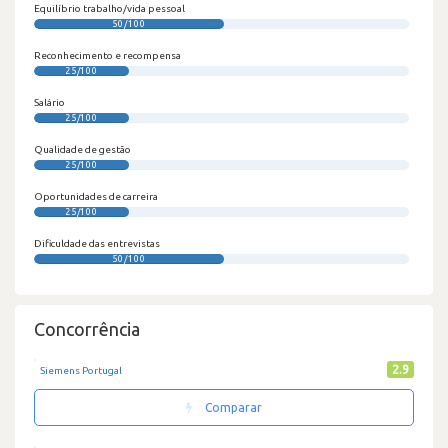
Equilíbrio trabalho/vida pessoal
50/100
Reconhecimento e recompensa
25/100
Salário
25/100
Qualidade de gestão
25/100
Oportunidades de carreira
25/100
Dificuldade das entrevistas
50/100
Concorrência
2.9
Siemens Portugal
Comparar