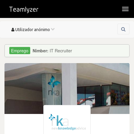
Togg
navi
Toggle
Utilizador anónimo
navigation
Nimber:
IT Recruiter