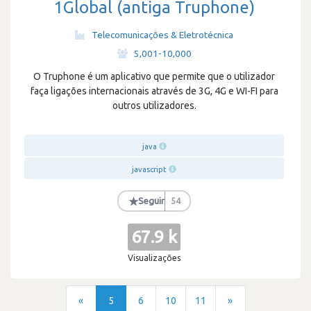
1Global (antiga Truphone)
Telecomunicações & Eletrotécnica
·
5,001-10,000
O Truphone é um aplicativo que permite que o utilizador
faça ligações internacionais através de 3G, 4G e WI-FI para
outros utilizadores.
java
javascript
★
Seguir
54
67.9 k
Visualizações
«
5
6
10
11
»