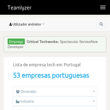
Togg
navi
Toggle
Utilizador anónimo
navigation
Critical Techworks:
Spectacular ServiceNow
Developer
Lista de empresa tech em Portugal
53 empresas portuguesas
Dimensão
Indústria