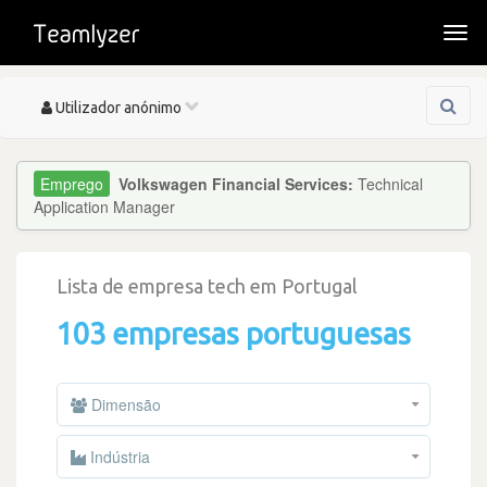
Togg
navi
Toggle
Utilizador anónimo
navigation
Volkswagen Financial Services:
Technical
Application Manager
Lista de empresa tech em Portugal
103 empresas portuguesas
Dimensão
Indústria