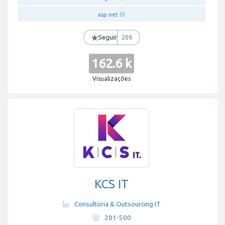
asp.net
★
Seguir
209
162.6 k
Visualizações
KCS IT
Consultoria & Outsourcing IT
·
201-500