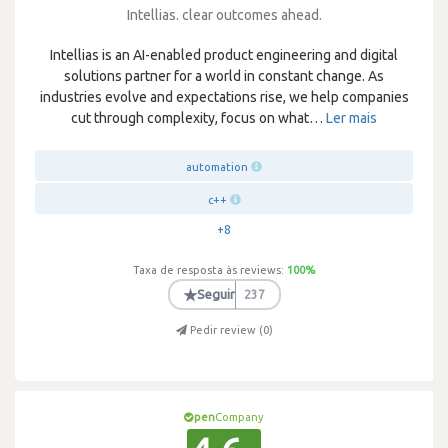
Intellias. clear outcomes ahead.
Intellias is an AI-enabled product engineering and digital
solutions partner for a world in constant change. As
industries evolve and expectations rise, we help companies
cut through complexity, focus on what
…
Ler mais
automation
c++
+8
Taxa de resposta às reviews:
100
%
★
Seguir
237
Pedir review (
0
)
pen
Company