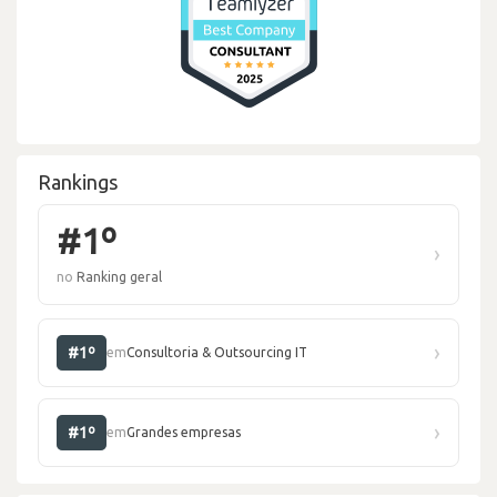
Rankings
#1º
›
no
Ranking geral
›
#1º
em
Consultoria & Outsourcing IT
›
#1º
em
Grandes empresas