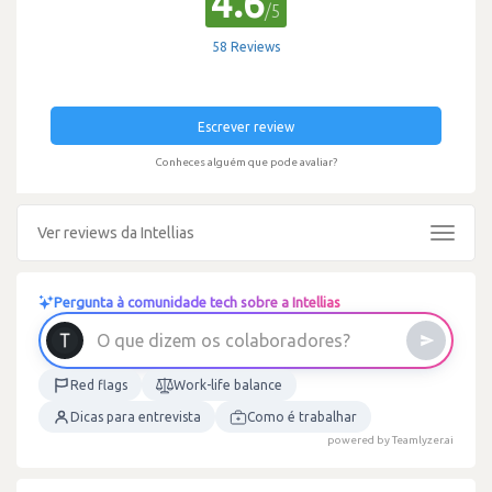
4.6
/5
58 Reviews
Escrever review
Conheces alguém que pode avaliar?
Ver reviews da Intellias
Toggle
navigat
Pergunta à comunidade tech sobre a Intellias
O
q
u
e
d
i
z
e
m
o
s
c
o
l
a
b
o
r
a
d
o
r
e
s
?
Red flags
Work-life balance
Dicas para entrevista
Como é trabalhar
powered by Teamlyzer.ai