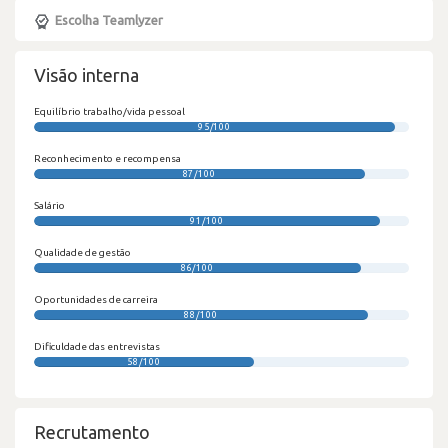
Escolha Teamlyzer
Visão interna
Equilíbrio trabalho/vida pessoal
95/100
Reconhecimento e recompensa
87/100
Salário
91/100
Qualidade de gestão
86/100
Oportunidades de carreira
88/100
Dificuldade das entrevistas
58/100
Recrutamento