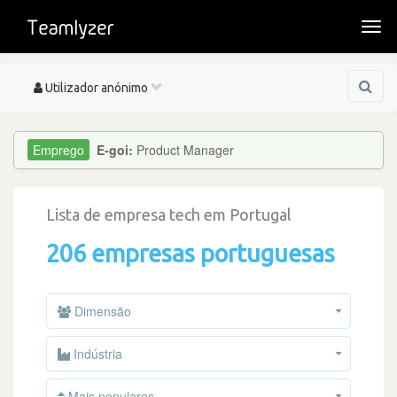
Togg
navi
Toggle
Utilizador anónimo
navigation
E-goi:
Product Manager
Lista de empresa tech em Portugal
206 empresas portuguesas
Dimensão
Indústria
Mais populares