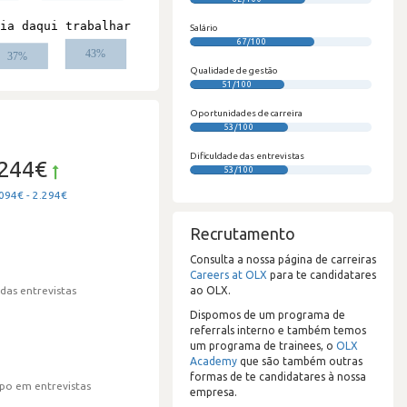
Salário
67/100
Qualidade de gestão
51/100
Oportunidades de carreira
53/100
Dificuldade das entrevistas
.244€
53/100
094€ - 2.294€
Recrutamento
Consulta a nossa página de carreiras
Careers at OLX
para te candidatares
ao OLX.
 das entrevistas
Dispomos de um programa de
referrals interno e também temos
um programa de trainees, o
OLX
Academy
que são também outras
formas de te candidatares à nossa
po em entrevistas
empresa.