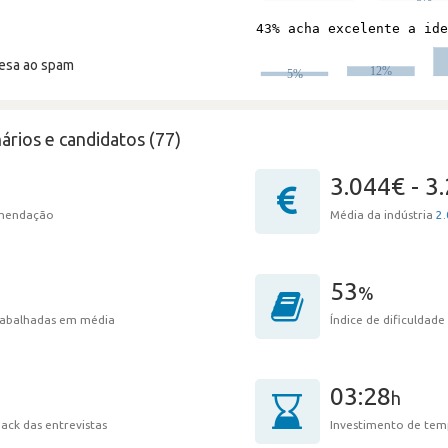
resa ao spam
ários e candidatos (77)
3.044€ - 3
omendação
Média da indústria
2.
53
%
trabalhadas em média
Índice de dificuldade
03:28
h
ack das entrevistas
Investimento de tem