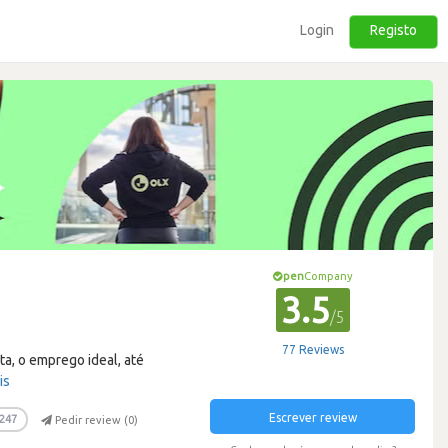
Login
Registo
pen
Company
3.5
/5
77 Reviews
ta, o emprego ideal, até
is
Escrever review
247
Pedir review (
0
)