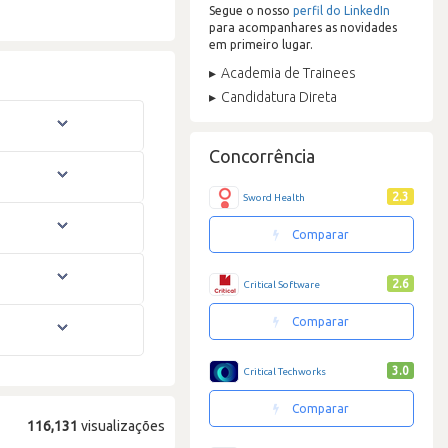
Segue o nosso
perfil do LinkedIn
para acompanhares as novidades
em primeiro lugar.
Academia de Trainees
Candidatura Direta
Concorrência
2.3
Sword Health
Comparar
2.6
Critical Software
Comparar
3.0
Critical Techworks
Comparar
116,131
visualizações