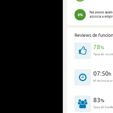
Faz pouco spam
8%
associa a emp
Reviews de funcion
78
%
Taxa de rec
07:50
h
Nº de horas 
83
%
Taxa de feedb