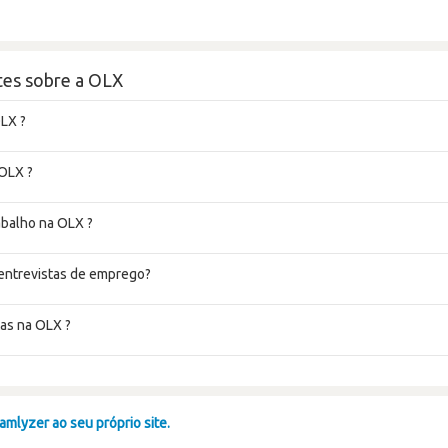
tes sobre a OLX
LX ?
 OLX ?
abalho na OLX ?
entrevistas de emprego?
as na OLX ?
mlyzer ao seu próprio site.