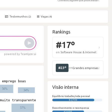
Conheces alguém que pode avaliar?
Testemunhos
Vagas
(2)
(4)
Rankings
powered by Teamlyzer.ai
#
em
S
Visão interna
Equilíbrio trabalho/vida pessoal
#
82/100
Reconhecimento e recompensa
62/100