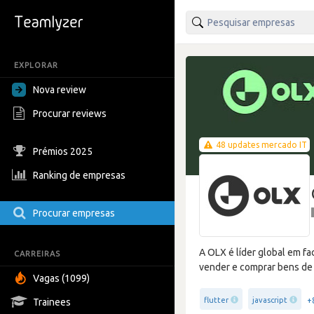
EXPLORAR
Nova review
Procurar reviews
48 updates mercado IT
Prémios 2025
Ranking de empresas
Procurar empresas
A OLX é líder global em fa
CARREIRAS
vender e comprar bens de
Vagas (1099)
+
flutter
javascript
Trainees