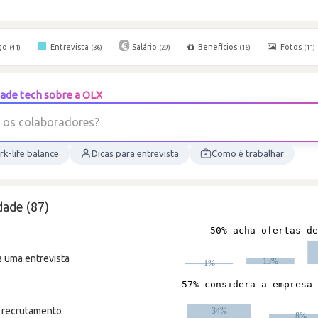
go
Entrevista
Salário
Benefícios
Fotos
(41)
(36)
(29)
(16)
(11)
ade tech sobre a OLX
o
s
c
o
l
a
b
o
r
a
d
o
r
e
s
?
k-life balance
Dicas para entrevista
Como é trabalhar
dade (87)
a uma entrevista
m recrutamento