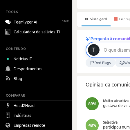
TOOLS
Visão geral
Empre
Novo!
Teamlyzer AI
Calculadora de salários TI
Pergunta à comunid
CONTEÚDO
O
q
u
e
d
i
z
e
m
Notícias IT
Red flags
Wor
Despedimentos
Blog
Opinião da comuni
COMPARAR
Muito atractiva
89%
gostava de vir 
Head2Head
Indústrias
Selectiva
Empresas remote
48%
participou nu