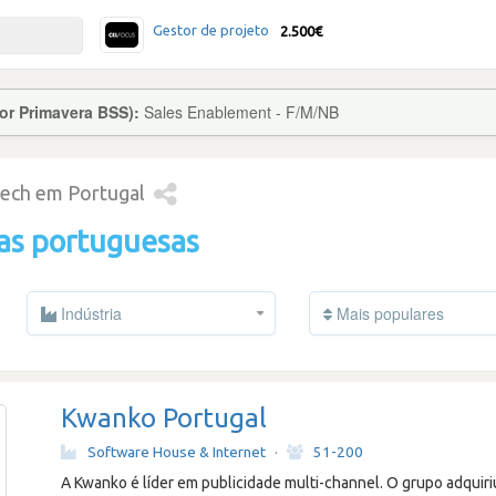
Gestor de projeto
2.500€
ior Primavera BSS):
Sales Enablement - F/M/NB
tech em Portugal
as portuguesas
Indústria
Mais populares
Kwanko Portugal
Software House & Internet
·
51-200
A Kwanko é líder em publicidade multi-channel. O grupo adquir