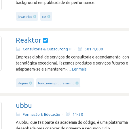
background em publicidade de performance.
javascript
css
Reaktor
Consultoria & Outsourcing IT
·
501-1,000
Empresa global de serviços de consultoria e agenciamento, c
tecnológica excecional. Fazemos produtos e serviços futuros e
adaptarem-se e a manterem-
…
Ler mais
clojure
functional-programming
ubbu
Formação & Educação
·
11-50
A ubbu, que faz parte da academia do código, é uma plataforma
desenhada para crianças do primeiro e segundo ciclo