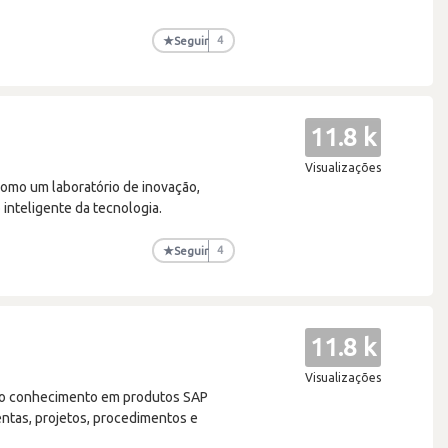
★
Seguir
4
11.8 k
Visualizações
omo um laboratório de inovação,
inteligente da tecnologia.
★
Seguir
4
11.8 k
Visualizações
plo conhecimento em produtos SAP
entas, projetos, procedimentos e