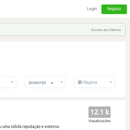
Login
Registo
Escolha dos Editores
×
javascript
Regime
12.1 k
Visualizações
iu uma sólida reputação e extenso