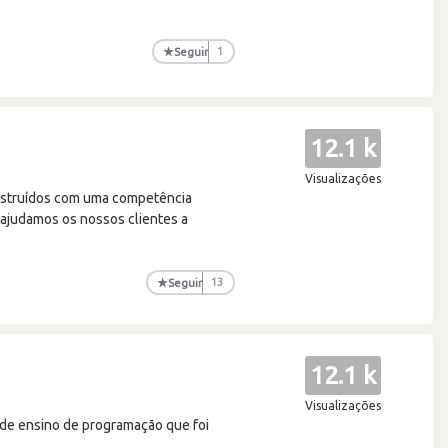
★
Seguir
1
12.1 k
Visualizações
onstruídos com uma competência
 ajudamos os nossos clientes a
★
Seguir
13
12.1 k
Visualizações
 de ensino de programação que foi