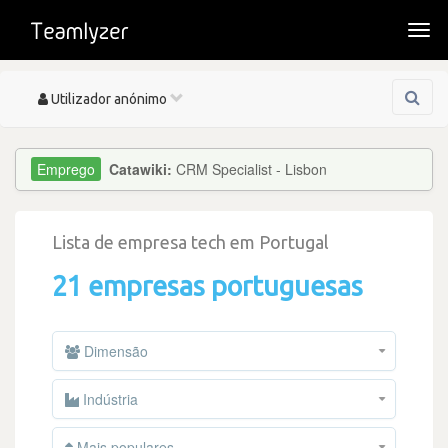
Togg
navi
Toggle
Utilizador anónimo
navigation
Catawiki:
CRM Specialist - Lisbon
Lista de empresa tech em Portugal
21 empresas portuguesas
Dimensão
Indústria
Mais populares