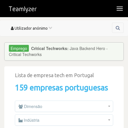
Togg
navi
Toggle
Utilizador anónimo
navigation
Critical Techworks:
Java Backend Hero -
Critical Techworks
Lista de empresa tech em Portugal
159 empresas portuguesas
Dimensão
Indústria