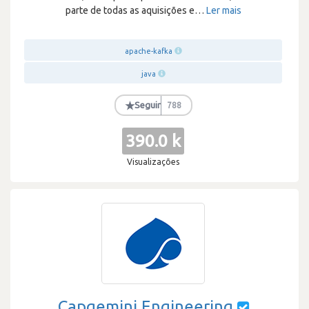
parte de todas as aquisições e
…
Ler mais
apache-kafka
java
★
Seguir
788
390.0 k
Visualizações
Capgemini Engineering