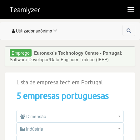
Togg
navi
Toggle
Utilizador anónimo
navigation
Euronext's Technology Centre - Portugal:
Software Developer/Data Engineer Trainee (IEFP)
Lista de empresa tech em Portugal
5 empresas portuguesas
Dimensão
Indústria