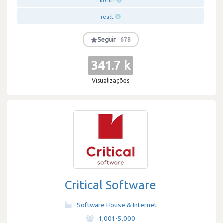
kotlin
react
★
Seguir
678
341.7 k
Visualizações
Critical Software
Software House & Internet
·
1,001-5,000