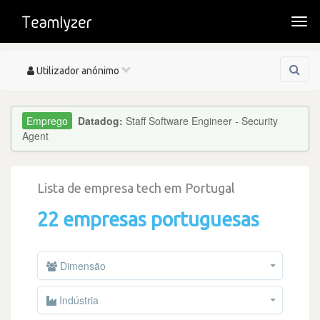
Togg
navi
Toggle
Utilizador anónimo
navigation
Datadog:
Staff Software Engineer - Security
Agent
Lista de empresa tech em Portugal
22 empresas portuguesas
Dimensão
Indústria