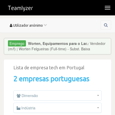
Togg
navi
Toggle
Utilizador anónimo
navigation
Worten, Equipamentos para o Lar.:
Vendedor
(m/f) | Worten Felgueiras (Full-time) - Subst. Baixa
Lista de empresa tech em Portugal
2 empresas portuguesas
Dimensão
Indústria