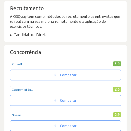
Recrutamento
A OSQuay tem como métodos de recrutamento as entrevistas que
se realizam na sua maioria remotamente e a aplicação de
exercícios técnicos.
Candidatura Direta
Concorrência
3.0
PrimeIT
Comparar
2.6
Capgemini En...
Comparar
2.9
Noesis
Comparar