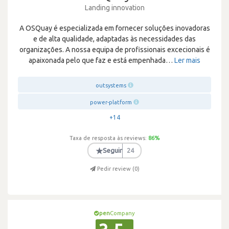
Landing innovation
A OSQuay é especializada em fornecer soluções inovadoras
e de alta qualidade, adaptadas às necessidades das
organizações. A nossa equipa de profissionais excecionais é
apaixonada pelo que faz e está empenhada
…
Ler mais
outsystems
power-platform
+14
Taxa de resposta às reviews:
86
%
★
Seguir
24
Pedir review (
0
)
pen
Company