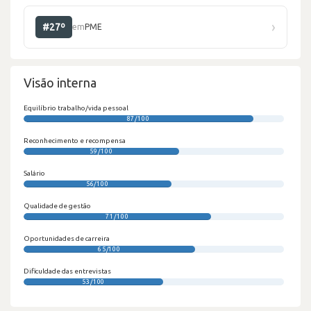
›
#27º
em
PME
Visão interna
Equilíbrio trabalho/vida pessoal
87/100
Reconhecimento e recompensa
59/100
Salário
56/100
Qualidade de gestão
71/100
Oportunidades de carreira
65/100
Dificuldade das entrevistas
53/100