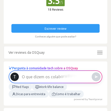
3.5
/5
18 Reviews
Escrever review
Conheces alguém que pode avaliar?
Ver reviews da OSQuay
Toggle
navigat
Pergunta à comunidade tech sobre a OSQuay
Red flags
Work-life balance
Dicas para entrevista
Como é trabalhar
powered by Teamlyzer.ai